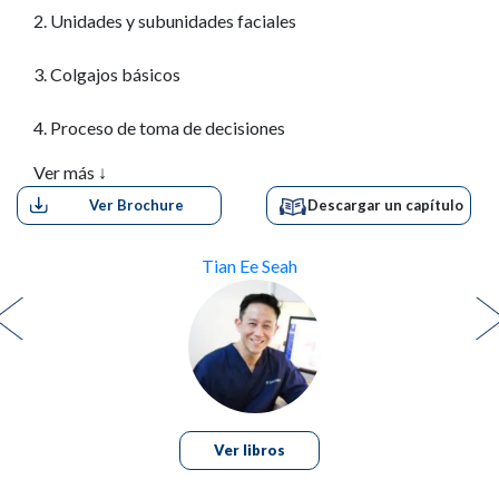
2. Unidades y subunidades faciales
3. Colgajos básicos
4. Proceso de toma de decisiones
Ver más ↓
Ver Brochure
Descargar un capítulo
Sección II Reconstrucción de defectos específicos
5. Reconstrucción del cuero cabelludo
Tian Ee Seah
6. Reconstrucción de la frente
7. Nariz
8. Párpados
Ver libros
9. Reconstrucción auricular