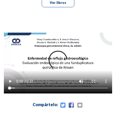
CAPÍTULO 11 : Endoscopia de pequeño calibre.
Ver libros
CAPÍTULO 12 : Anatomía endoscópica posquirúrgica.
CAPÍTULO 13 : Simuladores endoscópicos.
SECCIÓN II
Trastornos gastrointestinales luminales
.
CAPÍTULO 14 : Hemorragia gastrointestinal superior no
variceal.
CAPÍTULO 15 : Hemorragia portal hipertensiva .
CAPÍTULO 16 : Hemorragia gastrointestinal inferior.
CAPÍTULO 17 : Hemorragia gastrointestinal media.
CAPÍTULO 18 : Hemorragia gastrointestinal crónica
oculta e inexplicable.
CAPÍTULO 19 : Trastornos de la motilidad esofágica.
CAPÍTULO 20 : Diagnóstico endoscópico y manejo de
divertículo de Zenker.
CAPÍTULO 21 : Estenosis esofágica benigna.
CAPÍTULO 22 : Cuerpos extraños ingeridos e
Compártelo:
impactación de bolo alimenticio.
CAPÍTULO 23 : Esofagitis eosinofílica.