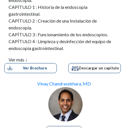
endoscopia.
CAPÍTULO 1 : Historia de la endoscopia
gastrointestinal.
CAPÍTULO 2 : Creación de una Instalación de
endoscopia.
CAPÍTULO 3 : Funcionamiento de los endoscopios.
CAPÍTULO 4 : Limpieza y desinfección del equipo de
endoscopia gastrointestinal.
CAPÍTULO 5 : Muestra de tejidos, manejos de
Ver más ↓
especímenes y procesamiento en el laboratorio.
Ver Brochure
Descargar un capítulo
CAPÍTULO 6 : Electrocirugía en la endoscopia
terapéutica.
CAPÍTULO 7 : Sedación y monitoreo en la endoscopia.
Vinay Chandrasekhara, MD
CAPÍTULO 8 : Preparación del paciente y
consideraciones farmacoterapéuticas.
CAPÍTULO 9 : Preparación del intestino para la
colonoscopia.
CAPÍTULO 10 : Conceptos legales para
gastroenterólogos.