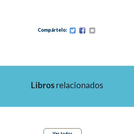
Capítulo 7
Técnicas de colocación en el trasplante de cejas
Compártelo:
Capítulo 8
Posoperatorio y seguimiento
Capítulo 9
Libros
relacionados
Complicaciones del trasplante de cejas
Capítulo 10
Estudio de casos: antes y después
Ver todos