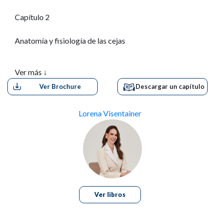
Capítulo 2
Anatomía y fisiología de las cejas
Capítulo 3
Ver más ↓
Ver Brochure
Descargar un capítulo
Alopecia de cejas
Capítulo 4
Lorena Visentainer
Diseño de cejas y consulta médica
Capítulo 5
Anestesia en el trasplante de cejas
Capítulo 6
Ver libros
Extracción en el trasplante de cejas